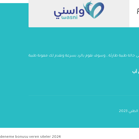
 آب
2023 
deneme bonusu veren siteler 2024