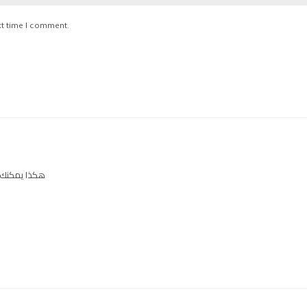
xt time I comment.
هكذا يمكنك 