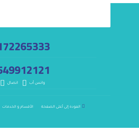
172265333
549912121
واتس آب
اتصال
العودة إلى أعلى الصفحة
الأقسام و الخدمات