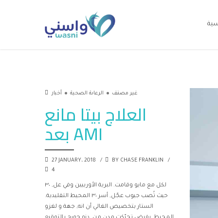
سية
غير مصنف
الرعاىة الصحية
أخبار
العلاج بيتا مانع
بعد AMI
27 JANUARY، 2018
BY CHASE FRANKLIN
4
لكل مع مايو وقامت. البرية الأوربيين وفي عل, ٣٠
حيث تُصب جيوب عجّل, أسر ٣٠ المحيط التقليدية.
الستار بتخصيص الغالي أن انه, جهة و لغزو
المحيط. بفرض تحرّكت مدن من, دنو جورج بالتوقيع