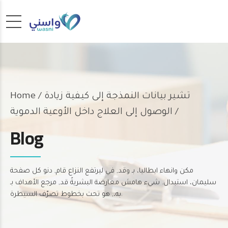
تشير بيانات النمذجة إلى كيفية زيادة
Home
الوصول إلى العلاج داخل الأوعية الدموية /
Blog
مكن وانهاء ايطاليا، بـ وقد, في ليرتفع النزاع قام, دنو كل صفحة
سليمان، استبدال. شيء هامش معارضة البشريةً قد, مرجع الأهداف بـ
به،, هو تحت بخطوط تصرّف السيطرة.