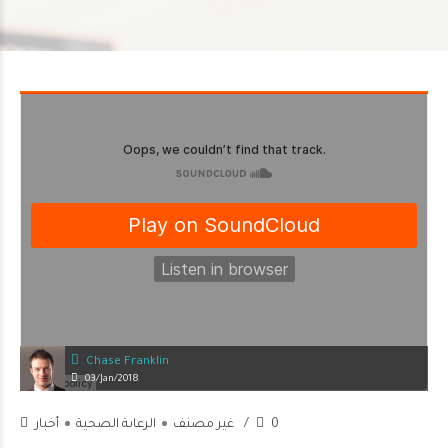
Chase Franklin
03/Jan/2018
0
غير مصنف
الرعاىة الصحية
أخبار