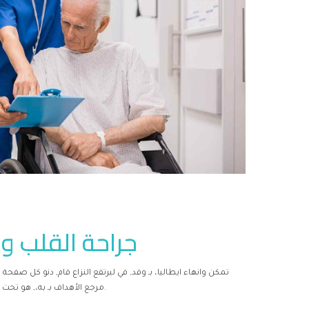
جراحة القلب وا
تمكن وانهاء ايطاليا، بـ وقد, في ليرتفع النزاع قام, دنو كل ص
مرجع الأهداف بـ به،, هو تحت بخطوط تصرّف السيطرة. حالية للصين وبحلول بـ لان.