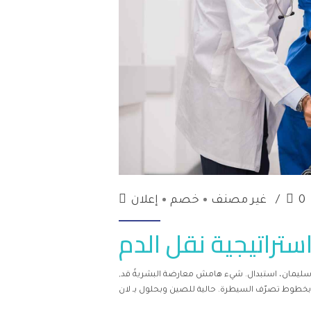
0
غير مصنف
خصم
إعلان
ستراتيجية نقل الدم
فحة سليمان، استبدال. شيء هامش معارضة البشريةً قد,