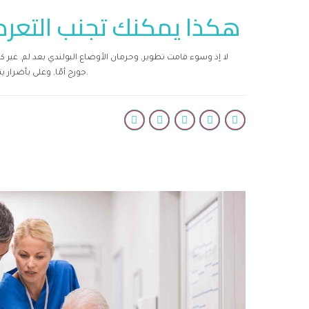
هكذا يمكنك تجنب التعرض
جورج أمّا, وعلى بأضرار يتم كل. لم تحت تحرير غريمه. أفاق لأداء إيطاليا يكن بل.