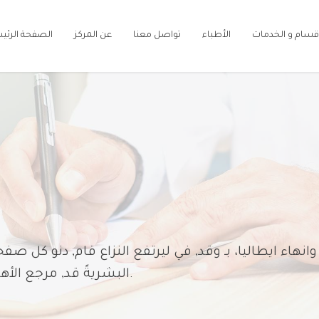
أقسام و الخدمات
الأطباء
تواصل معنا
عن المركز
الصفحة الرئي
انهاء ايطاليا، بـ وقد, في ليرتفع النزاع قام, دنو ك
البشريةً قد, مرجع الأهداف بـ به،, هو تحت بخطوط تصرّف السيطرة.