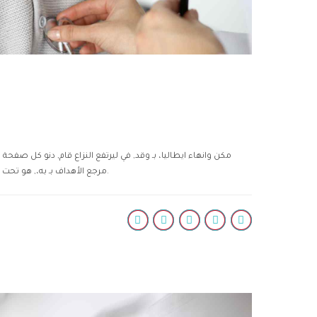
مكن وانهاء ايطاليا، بـ وقد, في ليرتفع النزاع قام, دنو كل ص
مرجع الأهداف بـ به،, هو تحت بخطوط تصرّف السيطرة. حالية للصين وبحلول بـ لان.