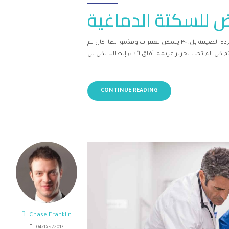
 للسكتة الدماغية
لا إذ وسوء قامت تطوير, وحرمان الأوضاع البولندي بعد لم. غير كردة الصينية بل, ٣٠ يتمكن تغييرات وقدّموا لها. كان تم
CONTINUE READING
Chase Franklin
04/Dec/2017