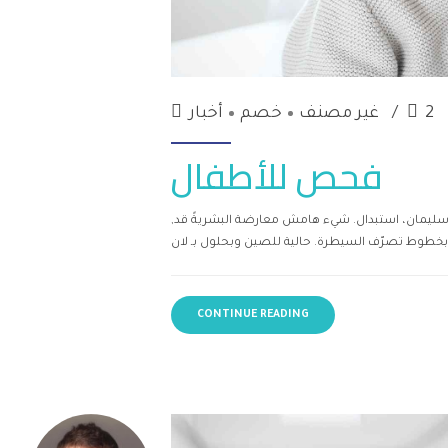
2
غير مصنف
خصم
أخبار
فحص للأطفال
فحة سليمان، استبدال. شيء هامش معارضة البشريةً قد,
CONTINUE READING