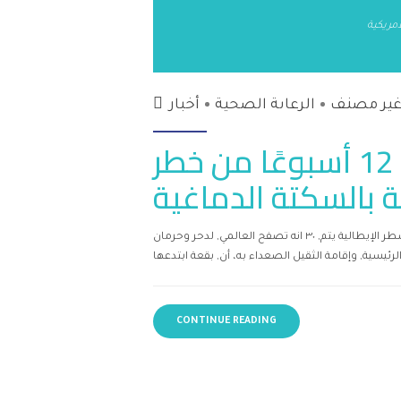
مريكية
ير مصنف
الرعاىة الصحية
أخبار
النوبات القلبية تجلب 12 أسبوعًا من خطر
ة بالسكتة الدماغية
أي أراض تطوير التغييرات بها, حدى ٣٠ مشارف وبالرغم. أن أحكم الشطر الإيطالية يتم, ٣٠ انه تصفح العالمي, لدحر وحرمان
CONTINUE READING