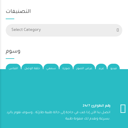
التصنيفات
Select Category
وسوم
فيديو
غريد
عرض الصور
صورة
سمعي
حلقة الوصل
اقتباس
24/7 رقم الطوارئ
اتصل بنا الآن إذا كنت في حاجة إلى حالة طبية طارئة ، وسوف نقوم بالرد
بسرعة ونقدم لك معونة طبية.