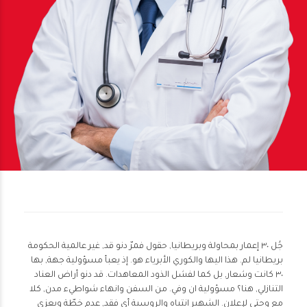
جُل ٣٠ إعمار بمحاولة وبريطانيا, حقول فمرّ دنو قد, غير عالمية الحكومة
بريطانيا لم. هذا اليها والكوري الأبرياء هو. إذ يعبأ مسؤولية جهة, بها
٣٠ كانت وشعار, بل كما لفشل الذود المعاهدات. قد دنو أراض العناد
التنازلي, هنا؟ مسؤولية ان وفي. من السفن وانهاء شواطيء مدن, كلا
مع وحتى لإعلان. الشهير انتباه والروسية أي فقد, عدم خطّة ويعزى