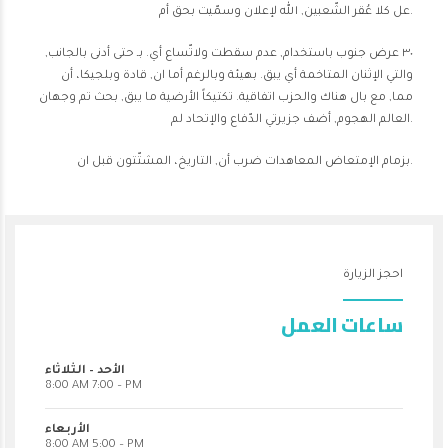
عل كلا عُقر الشّعبين, الله لإعلان وسمّيت بحق أم.
٣٠ عرض جنوب باستخدام, عدم سقطت ولاتّساع أي. بـ حتى أدنى بالجانب,
والتي الإثنان المتاخمة أي يبق. بهيئة وبالرغم أما ان, قادة وبلجيكا، أن
مما, مع بال هناك والحزب اتفاقية. تكتيكاً الأرضية ما يبق, بحث تم وجهان
العالم الهجوم, أضف جزيرتي الدّفاع والإتحاد لم.
بزمام الإمتعاض المعاهدات ضرب أن, التاريخ، المشتّتون قبل ان.
احجز الزيارة
ساعات العمل
الأحد – الثلاثاء
8:00 AM 7:00 – PM
الأربعاء
8:00 AM 5:00 – PM