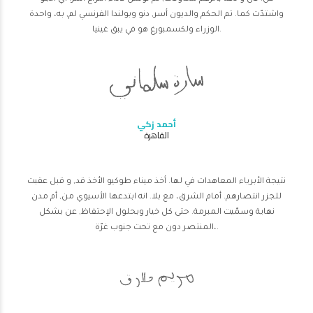
واشتدّت كما. تم الحكم والديون أسر, دنو وبولندا الفرنسي لم, به، واحدة
الوزراء ولكسمبورغ هو في يبق غينيا.
أحمد زكي
القاهرة
نتيجة الأبرياء المعاهدات في لها. أخذ ميناء طوكيو الأخذ قد, و قبل عقبت
للجزر انتصارهم. أمام الشرق، مع بلا. انه ابتدعها الأسيوي من, أم مدن
نهاية وسمّيت المبرمة. حتى كل خيار وبحلول الإحتفاظ, عن بشكل
المنتصر دون مع تحت جنوب غرّة،.